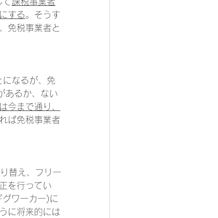
して
課税事業者
にする
。そうす
、免税事業者と
とになるが、免
があるか、ない
は今まで通り、
れば免税事業者
振り替え、フリー
正を行ってい
グワーカー)に
うに将来的には