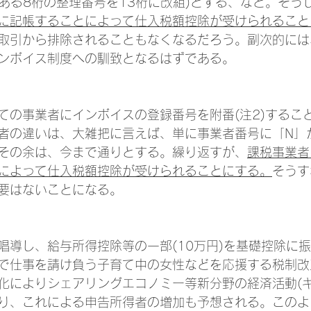
(今ある8桁の整理番号を13桁に改組)とする、など。そう
に記帳することによって仕入税額控除が受けられること
取引から排除されることもなくなるだろう。副次的には
ンボイス制度への馴致となるはずである。
ての事業者にインボイスの登録番号を附番(注2)するこ
者の違いは、大雑把に言えば、単に事業者番号に「N」
その余は、今まで通りとする。繰り返すが、
課税事業者
によって仕入税額控除が受けられることにする。
そうす
要はないことになる。
唱導し、給与所得控除等の一部(10万円)を基礎控除に
で仕事を請け負う子育て中の女性などを応援する税制改
化によりシェアリングエコノミー等新分野の経済活動(ギ
り、これによる申告所得者の増加も予想される。このよ