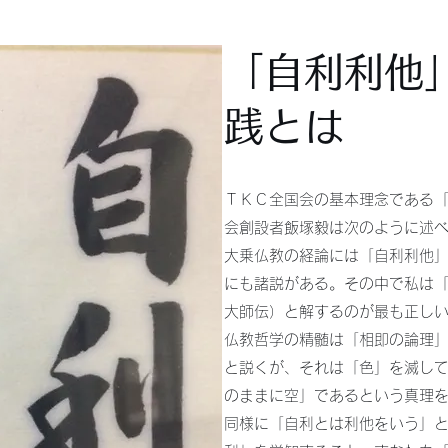
「自利利他
践とは
ＴＫＣ全国会の基本理念である
会創設者飯塚毅は次のように述
大乗仏教の経論には「自利利他
にも諸説がある。その中で私は
大師伝）と解するのが最も正し
仏教哲学の精髄は「相即の論理
と説くが、それは「色」を滅し
のままに空」であるという真理
同様に「自利とは利他をいう」