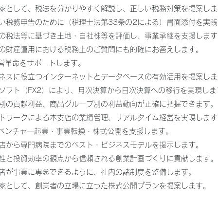
専門家として、税法を分かりやすく解説し、正しい税務対策を提案し
正しい税務申告のために（税理士法第33条の2による）書面添付を実
最新の税法等に基づき土地・自社株等を評価し、事業承継を支援します
個人の財産運用における税務上のご質問にも的確にお答えします。
経営革命をサポートします。
ビジネスに役立つインターネットとデータベースの有効活用を提案し
会計ソフト（FX2）により、月次決算から日次決算への移行を実現しま
部門別の貢献利益、商品グループ別の利益動向が正確に把握できます。
ネットワークによる本支店の業績管理、リアルタイム経営を実現します
・ベンチャー起業・事業転換・株式公開を支援します。
小売店から専門病院までのベスト・ビジネスモデルを提示します。
採算性と投資効率の観点から信頼される創業計画づくりに貢献します。
経営者が事業に専念できるように、社内の諸制度を整備します。
専門家として、創業者の立場に立った株式公開プランを提案します。