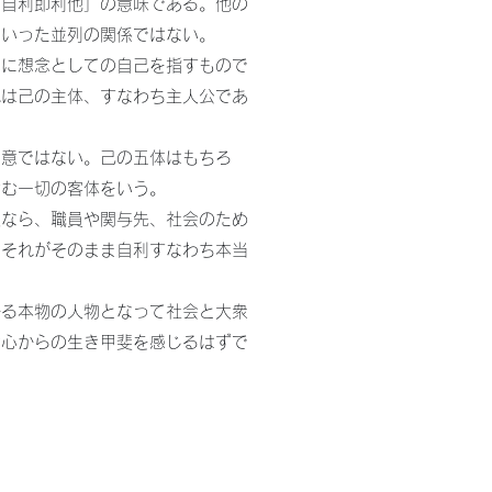
「自利即利他」の意味である。他の
といった並列の関係ではない。
単に想念としての自己を指すもので
れは己の主体、すなわち主人公であ
の意ではない。己の五体はもちろ
含む一切の客体をいう。
人なら、職員や関与先、社会のため
、それがそのまま自利すなわち本当
。
かる本物の人物となって社会と大衆
は心からの生き甲斐を感じるはずで