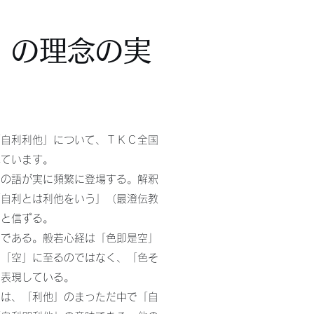
」の理念の実
「自利利他」について、ＴＫＣ全国
べています。
」の語が実に頻繁に登場する。解釈
「自利とは利他をいう」（最澄伝教
いと信ずる。
」である。般若心経は「色即是空」
て「空」に至るのではなく、「色そ
を表現している。
とは、「利他」のまっただ中で「自