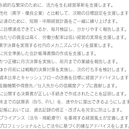
の永続的な繁栄のために、活力を生む経営革新を支援します。
同業他社（黒字・優良企業）と比較して、次期の目標設定を支援します
目標必達のために、短期・中期経営計画をご一緒に練り上げます。
確実に目標達成できているか、毎月検証し、分かりやすく報告します。
１人当たりの賃金は高く、労働分配率は低い経営の実現を支援します。
、黒字決算を実現する社内のメカニズムづくりを提案します。
法令に完全準拠した会計帳簿書類の作成を支援します。
迅速かつ正確に月次決算を実施し、前月までの業績を報告します。
期末３か月前には戦略的決算対策を実施し、次の打ち手を検討します。
自己資本比率とキャッシュフローの改善を目標に経営アドバイスします
の金融機関や得意先／仕入先からの信頼度アップに貢献します。
外部に公開する決算書が正しい手続きで作成されたことを証明します。
前月末までの試算表（B/S、P/L）を、速やかに提出できるようにしま
会計記帳においては、過去記録の修正・改ざんを完全に防止します。
コンプライアンス（法令・規範遵守）を重視する経営風土が定着します
のプロフェッショナルとして法令に基づく的確なアドバイスをします