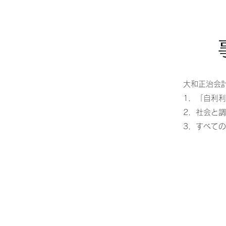
大和正治会
1．「自利
2．社会と
3．すべて